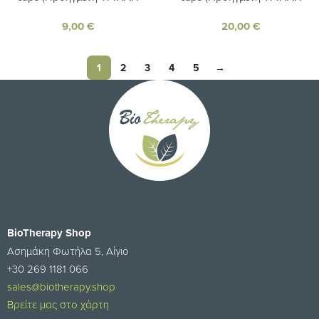
σύνθεση Cranberry για την υγεία
σύνθεση Cranberry για την υγεία
9,00
€
20,00
€
του ουροποιητικού)
του ουροποιητικού)
1
2
3
4
5
→
BioTherapy Shop
Ασημάκη Φωτήλα 5, Αίγιο
+30 269 1181 066
sales@biotherapy.shop
Βρείτε μας στο χάρτη