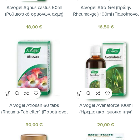
A.Vogel Agnus castus 50ml
A.Vogel Atro-Gel (πρώην
(Ρυθμιστικό ορμονών, ακμή)
Rheuma-gel) 100ml (Παυσίπονο,
αντιφλεγμονώδες,
18,00
€
16,50
€
αντιοιδηματικό ζελέ από
φρέσκια Άρνικα)
A.Vogel Atrosan 60 tabs
A.Vogel Avenaforce 100ml
(Rheuma-Tabletten) (Παυσίπονο,
(Ηρεμιστικό, φυσική πηγή
αντιφλεγμονώδες για αρθρίτιδες
βιταμινών-Β)
30,00
€
20,00
€
και μυοσκελετικούς πόνους)