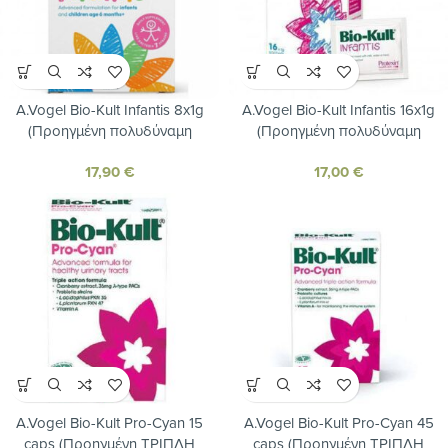
A.Vogel Bio-Kult Infantis 8x1g
A.Vogel Bio-Kult Infantis 16x1g
(Προηγμένη πολυδύναμη
(Προηγμένη πολυδύναμη
φόρμουλα με Ω3 και βιταμίνη D3
φόρμουλα με Ω3 και βιταμίνη D3
17,90
€
17,00
€
για την υγεία του πεπτικού των
για την υγεία του πεπτικού των
παιδιών)
παιδιών)
A.Vogel Bio-Kult Pro-Cyan 15
A.Vogel Bio-Kult Pro-Cyan 45
caps (Προηγμένη ΤΡΙΠΛΗ
caps (Προηγμένη ΤΡΙΠΛΗ