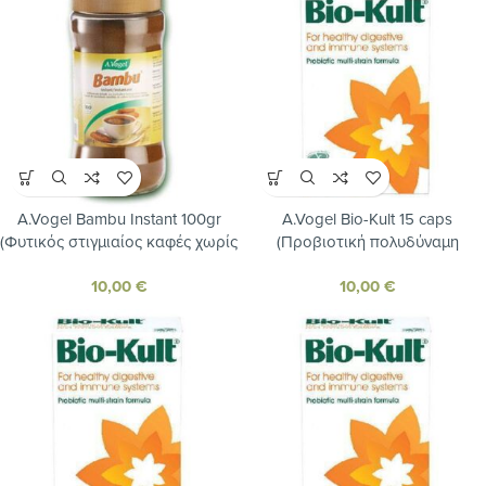
A.Vogel Bambu Instant 100gr
A.Vogel Bio-Kult 15 caps
(Φυτικός στιγμιαίος καφές χωρίς
(Προβιοτική πολυδύναμη
καφεϊνη από φρούτα και
φόρμουλα για τη διατήρηση της
10,00
€
10,00
€
δημητριακά βιολογικής
υγείας του πεπτικού και
καλλιέργειας)
ανοσοποιητικού)