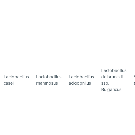
Lactobacillus
Lactobacillus
Lactobacillus
Lactobacillus
delbrueckii
casei
rhamnosus
acidophilus
ssp.
Bulgaricus