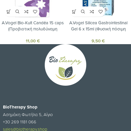
A.Vogel Bio-Kult Candéa 15 caps
A.Vogel Silicea Gastrointestinal
(Προβιοτική πολυδύναμη
Gel 6 x 15ml (Φυσική πόσιμη
φόρμουλα κατά της
γέλη πυριτίου για την
11,00
€
9,50
€
υπερανάπτυξης του μύκητα
αντιμετώπιση οξέων και
“Candida”)
χρόνιων γαστρεντερικών
διαταραχών)
BioTherapy Shop
Ασημάκη Φωτήλα 5, Αίγιο
+30 269 1181 066
sales@biotherapy.shop