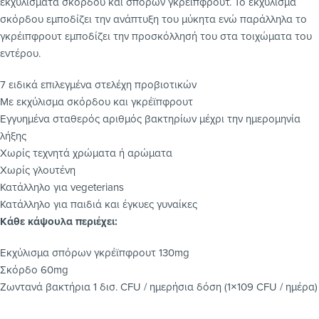
εκχυλίσματα σκόρδου και σπόρων γκρέϊπφρουτ. Το εκχύλισμα
σκόρδου εμποδίζει την ανάπτυξη του μύκητα ενώ παράλληλα το
γκρέιπφρουτ εμποδίζει την προσκόλλησή του στα τοιχώματα του
εντέρου.
7 ειδικά επιλεγμένα στελέχη προβιοτικών
Με εκχύλισμα σκόρδου και γκρέϊπφρουτ
Εγγυημένα σταθερός αριθμός βακτηρίων μέχρι την ημερομηνία
λήξης
Χωρίς τεχνητά χρώματα ή αρώματα
Χωρίς γλουτένη
Κατάλληλο για vegeterians
Κατάλληλο για παιδιά και έγκυες γυναίκες
Κάθε κάψουλα περιέχει:
Εκχύλισμα σπόρων γκρέϊπφρουτ 130mg
Σκόρδο 60mg
Ζωντανά βακτήρια 1 δισ. CFU / ημερήσια δόση (1×109 CFU / ημέρα)