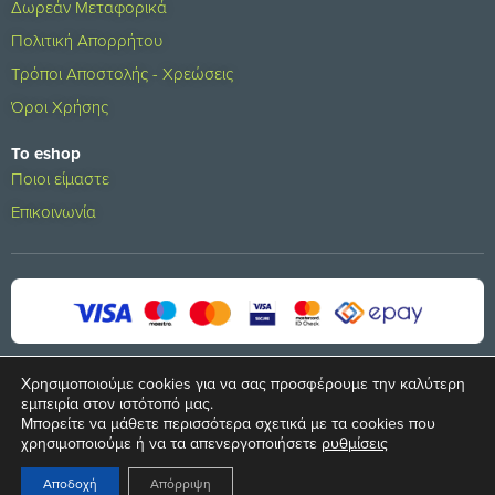
Δωρεάν Μεταφορικά
Πολιτική Απορρήτου
Τρόποι Αποστολής - Χρεώσεις
Όροι Χρήσης
Το eshop
Ποιοι είμαστε
Επικοινωνία
Χρησιμοποιούμε cookies για να σας προσφέρουμε την καλύτερη
εμπειρία στον ιστότοπό μας.
Μπορείτε να μάθετε περισσότερα σχετικά με τα cookies που
© 2024 All rights reserved
χρησιμοποιούμε ή να τα απενεργοποιήσετε
ρυθμίσεις
Developed by
S.A. SOLUTIONS
Αποδοχή
Απόρριψη