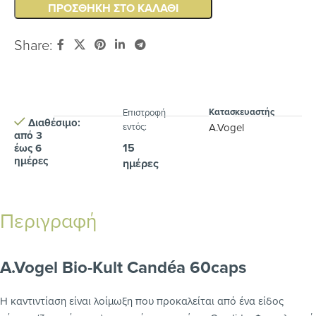
ΠΡΟΣΘΉΚΗ ΣΤΟ ΚΑΛΆΘΙ
Share:
Κατασκευαστής
Eπιστροφή
Διαθέσιμο:
εντός:
A.Vogel
από 3
15
έως 6
ημέρες
ημέρες
Περιγραφή
A.Vogel Bio-Kult Candéa 60caps
Η καντιντίαση είναι λοίμωξη που προκαλείται από ένα είδος