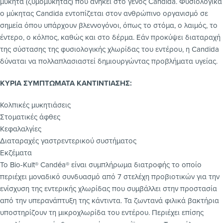
μύκητα (ζυμομύκητας) που ανήκει στο γένος Candida. Φυσιολογικά
ο μύκητας Candida εντοπίζεται στον ανθρώπινο οργανισμό σε
σημεία όπου υπάρχουν βλεννογόνοι, όπως το στόμα, ο λαιμός, το
έντερο, ο κόλπος, καθώς και στο δέρμα. Εάν προκύψει διαταραχή
της σύστασης της φυσιολογικής χλωρίδας του εντέρου, η Candida
δύναται να πολλαπλασιαστεί δημιουργώντας προβλήματα υγείας.
ΚΥΡΙΑ ΣΥΜΠΤΩΜΑΤΑ ΚΑΝΤΙΝΤΙΑΣΗΣ:
Κολπικές μυκητιάσεις
Στοματικές άφθες
Κεφαλαλγίες
Διαταραχές γαστρεντερικού συστήματος
Εκζέματα
Το Bio-Kult® Candéa® είναι συμπλήρωμα διατροφής το οποίο
περιέχει μοναδικό συνδυασμό από 7 στελέχη προβιοτικών για την
ενίσχυση της εντερικής χλωρίδας που συμβάλλει στην προστασία
από την υπερανάπτυξη της κάντιντα. Τα ζωντανά φιλικά βακτήρια
υποστηρίζουν τη μικροχλωρίδα του εντέρου. Περιέχει επίσης