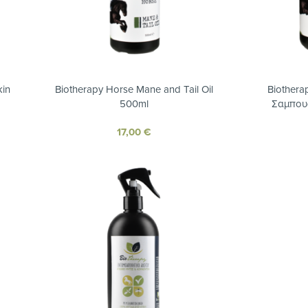
kin
Biotherapy Horse Mane and Tail Oil
Biother
500ml
Σαμπου
17,00
€