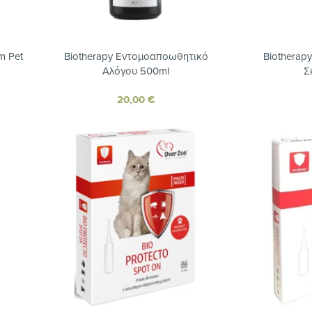
m Pet
Biotherapy Εντομοαποωθητικό
Biotherap
Αλόγου 500ml
Σ
20,00
€