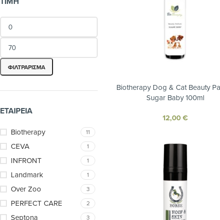
ΤΙΜΉ
ΦΙΛΤΡΆΡΙΣΜΑ
Biotherapy Dog & Cat Beauty P
Sugar Baby 100ml
ΕΤΑΙΡΕΊΑ
12,00
€
Biotherapy
11
CEVA
1
INFRONT
1
Landmark
1
Over Zoo
3
PERFECT CARE
2
Septona
3