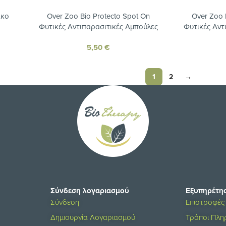
ικο
Over Zoo Bio Protecto Spot On
Over Zoo 
Φυτικές Αντιπαρασιτικές Αμπούλες
Φυτικές Αντ
για Γάτες 4x1ml
για Μεσαίο
5,50
€
Σ
1
2
→
Σύνδεση λογαριασμού
Εξυπηρέτη
Σύνδεση
Επιστροφές
Δημιουργία Λογαριασμού
Τρόποι Πλ