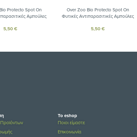
Bio Protecto Spot On
Over Zoo Bio Protecto Spot On
ιπαρασιτικές Αμπούλες
Φυτικές Αντιπαρασιτικές Αμπούλες
υς και Μεγαλόσωμους
για Μικρόσωμους Σκύλους 4x1ml
5,50
€
5,50
€
κύλους 4x1ml
ση
Το eshop
 Προϊόντων
Ποιοι είμαστε
ηρωμής
Επικοινωνία