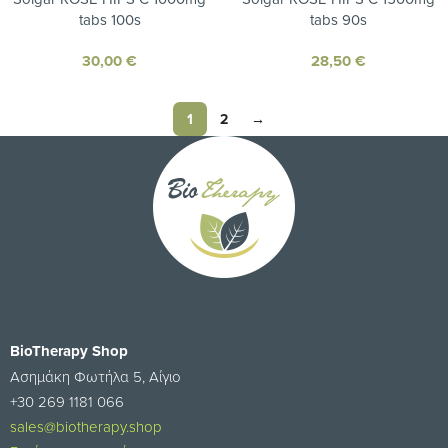
tabs 100s
tabs 90s
30,00
€
28,50
€
1
2
→
BioTherapy Shop
Ασημάκη Φωτήλα 5, Αίγιο
+30 269 1181 066
sales@biotherapy.shop