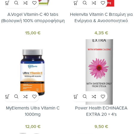
A.Vogel Vitamin-C 40 tabs
Helenvita Vitamin C Βιταμίνη για
(Βιολογική 100% απορροφήσιμη
Ενέργεια & Ανοσοποιητικό
βιταμίνη C από φρέσκια
1000mg Πορτοκάλι 40
15,00
€
4,35
€
ασερόλα)
αναβράζοντα δισκία
MyElements Ultra Vitamin C
Power Health ECHINACEA
1000mg
EXTRA 20 + 4’s
12,00
€
9,50
€