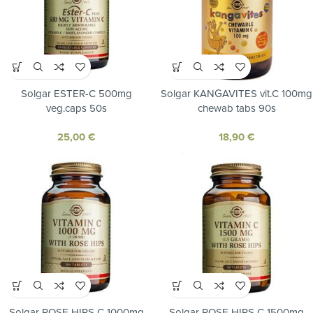
Solgar ESTER-C 500mg
Solgar KANGAVITES vit.C 100mg
veg.caps 50s
chewab tabs 90s
25,00
€
18,90
€
Solgar ROSE HIPS C 1000mg
Solgar ROSE HIPS C 1500mg