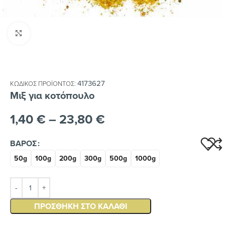
Κλικ για μεγέθυνση
4173627
ΚΩΔΙΚΌΣ ΠΡΟΪΌΝΤΟΣ:
Μιξ για κοτόπουλο
1,40
€
–
23,80
€
ΒΆΡΟΣ
50g
100g
200g
300g
500g
1000g
ΠΡΟΣΘΉΚΗ ΣΤΟ ΚΑΛΆΘΙ