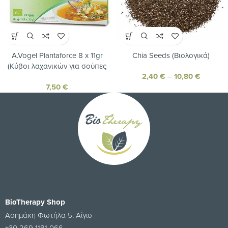
A.Vogel Plantaforce 8 x 11gr
Chia Seeds (Βιολογικά)
(Κύβοι λαχανικών για σούπες
2,40
€
–
10,80
€
και μαγειρική)
7,50
€
BioTherapy Shop
Ασημάκη Φωτήλα 5, Αίγιο
+30 269 1181 066