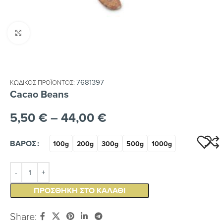
Κλικ για μεγέθυνση
7681397
ΚΩΔΙΚΌΣ ΠΡΟΪΌΝΤΟΣ:
Cacao Beans
5,50
€
–
44,00
€
ΒΆΡΟΣ
100g
200g
300g
500g
1000g
ΠΡΟΣΘΉΚΗ ΣΤΟ ΚΑΛΆΘΙ
Share: