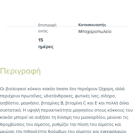
Κατασκευαστής
Eπιστροφή
εντός:
Μπαχαροπωλείο
15
ημέρες
Περιγραφή
Οι βιολογικοί κόκκοι κακάο beans δεν περιέχουν ζάχαρη, αλλά
περιέχουν πρωτεΐνες, υδατάνθρακες, φυτικές ίνες, σίδηρο,
ασβέστιο, μαγνήσιο, βιταμίνες Β, βιταμίνη C και Ε και πολλά άλλα
συστατικά. Η υψηλή περιεκτικότητα μαγνησίου στους κόκκους του
κακάο μπορεί να αυξήσει τη δύναμη του μυοκαρδίου, μειώνει τις
θρομβώσεις του αίματος, ρυθμίζει την πίεση του αίματος και
μειώνει την πιθανότητα θρόμβων του αίματος και εγκεφαλικών.