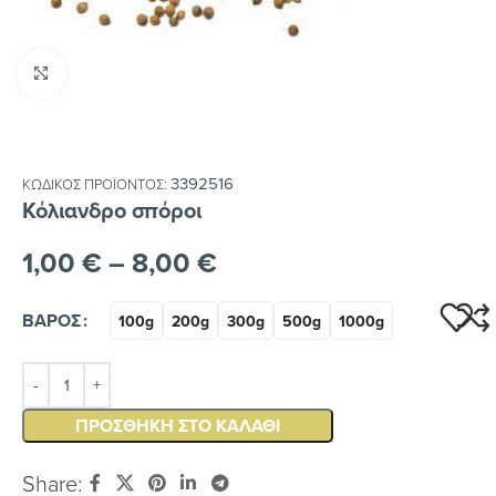
Κλικ για μεγέθυνση
3392516
ΚΩΔΙΚΌΣ ΠΡΟΪΌΝΤΟΣ:
Κόλιανδρο σπόροι
1,00
€
–
8,00
€
ΒΆΡΟΣ
100g
200g
300g
500g
1000g
ΠΡΟΣΘΉΚΗ ΣΤΟ ΚΑΛΆΘΙ
Share: