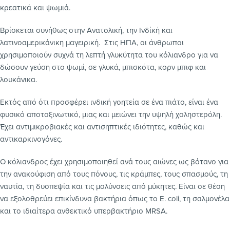
κρεατικά και ψωμιά.
Βρίσκεται συνήθως στην Ανατολική, την Ινδίκή και
λατινοαμερικάνικη μαγειρική. Στις ΗΠΑ, οι άνθρωποι
χρησιμοποιούν συχνά τη λεπτή γλυκύτητα του κόλιανδρο για να
δώσουν γεύση στο ψωμί, σε γλυκά, μπισκότα, κορν μπιφ και
λουκάνικα.
Εκτός από ότι προσφέρει ινδική γοητεία σε ένα πιάτο, είναι ένα
φυσικό αποτοξινωτικό, μιας και μειώνει την υψηλή χοληστερόλη.
Έχει αντιμικροβιακές και αντισηπτικές ιδιότητες, καθώς και
αντικαρκινογόνες.
Ο κόλιανδρος έχει χρησιμοποιηθεί ανά τους αιώνες ως βότανο για
την ανακούφιση από τους πόνους, τις κράμπες, τους σπασμούς, τη
ναυτία, τη δυσπεψία και τις μολύνσεις από μύκητες. Είναι σε θέση
να εξολοθρεύει επικίνδυνα βακτήρια όπως το E. coli, τη σαλμονέλα
και το ιδιαίτερα ανθεκτικό υπερβακτήριο MRSA.