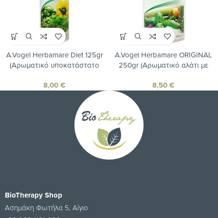
A.Vogel Herbamare Diet 125gr
A.Vogel Herbamare ORIGINAL
(Αρωματικό υποκατάστατο
250gr (Αρωματικό αλάτι με
αλατιού με λαχανικά και
λαχανικά και βότανα
8,00
€
8,50
€
βότανα, με πολύ χαμηλή
βιολογικής καλλιέργειας)
περιεκτικότητα σε νάτριο)
BioTherapy Shop
Ασημάκη Φωτήλα 5, Αίγιο