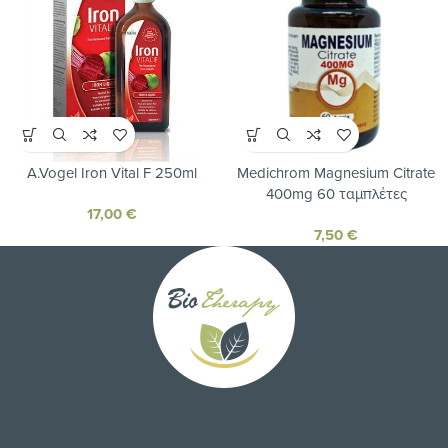
A.Vogel Iron Vital F 250ml
Medichrom Magnesium Citrate
400mg 60 ταμπλέτες
17,00
€
7,50
€