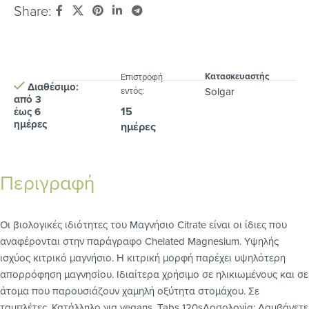
Share:
Κατασκευαστής
Eπιστροφή
Διαθέσιμο:
εντός:
Solgar
από 3
15
έως 6
ημέρες
ημέρες
Περιγραφή
Οι βιολογικές ιδιότητες του Μαγνήσιο Citrate είναι οι ίδιες που
αναφέρονται στην παράγραφο Chelated Magnesium. Yψηλής
ισχύος κιτρικό μαγνήσιο. Η κιτρική μορφή παρέχει υψηλότερη
απορρόφηση μαγνησίου. Ιδιαίτερα χρήσιμο σε ηλικιωμένους και σε
άτομα που παρουσιάζουν χαμηλή οξύτητα στομάχου. Σε
ταμπλέτες. Κατάλληλο για vegans. Tabs 120sΔοσολογία: Λαμβάνετε