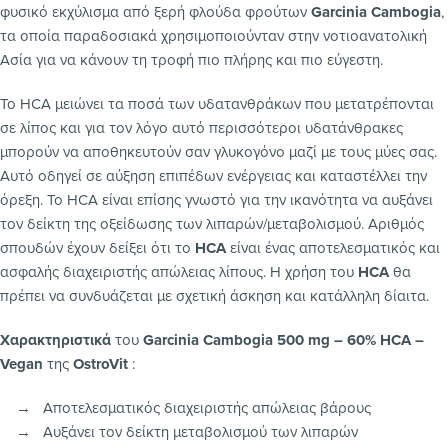
φυσικό εκχύλισμα από ξερή φλούδα φρούτων
Garcinia Cambogia
,
τα οποία παραδοσιακά χρησιμοποιούνταν στην νοτιοανατολική
Ασία για να κάνουν τη τροφή πιο πλήρης και πιο εύγεστη.
Το HCA μειώνει τα ποσά των υδατανθράκων που μετατρέπονται
σε λίπος και για τον λόγο αυτό περισσότεροι υδατάνθρακες
μπορούν να αποθηκευτούν σαν γλυκογόνο μαζί με τους μύες σας.
Αυτό οδηγεί σε αύξηση επιπέδων ενέργειας και καταστέλλει την
όρεξη. Το HCA είναι επίσης γνωστό για την ικανότητα να αυξάνει
τον δείκτη της οξείδωσης των λιπαρών/μεταβολισμού. Αριθμός
σπουδών έχουν δείξει ότι το
HCA
είναι ένας αποτελεσματικός και
ασφαλής διαχειριστής απώλειας λίπους. Η χρήση του
HCA
θα
πρέπει να συνδυάζεται με σχετική άσκηση και κατάλληλη δίαιτα.
Χαρακτηριστικά
του
Garcinia Cambogia 500 mg – 60% HCA –
Vegan
της
OstroVit
:
→ Αποτελεσματικός διαχειριστής απώλειας βάρους
→ Αυξάνει τον δείκτη μεταβολισμού των λιπαρών