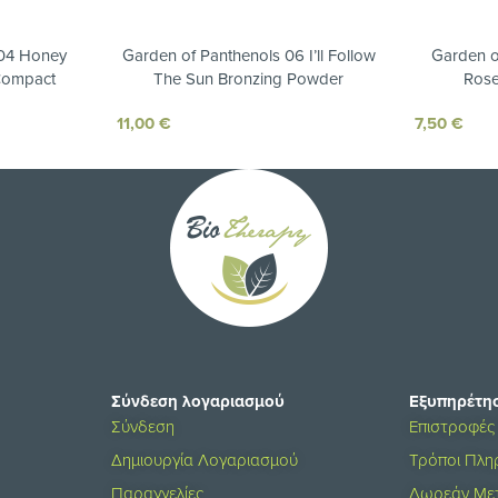
 04 Honey
Garden of Panthenols 06 I’ll Follow
Garden o
Compact
The Sun Bronzing Powder
Rose
11,00
€
7,50
€
Σύνδεση λογαριασμού
Εξυπηρέτη
Σύνδεση
Επιστροφές
Δημιουργία Λογαριασμού
Τρόποι Πλ
Παραγγελίες
Δωρεάν Με