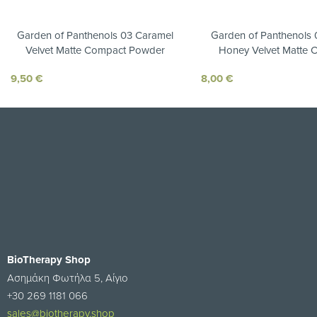
Garden of Panthenols 03 Caramel
Garden of Panthenols
Velvet Matte Compact Powder
Honey Velvet Matte 
Powder
9,50
€
8,00
€
BioTherapy Shop
Ασημάκη Φωτήλα 5, Αίγιο
+30 269 1181 066
sales@biotherapy.shop