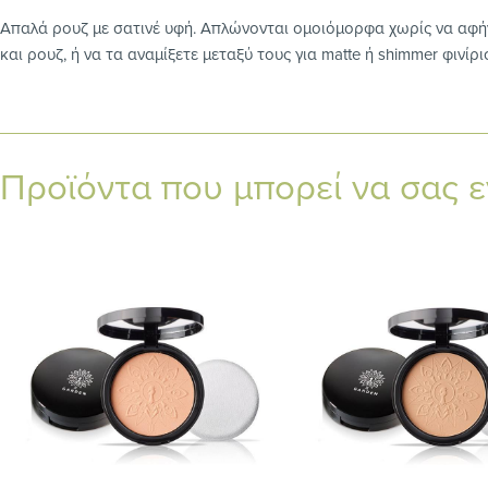
Απαλά ρουζ με σατινέ υφή. Απλώνονται ομοιόμορφα χωρίς να αφήνο
και ρουζ, ή να τα αναμίξετε μεταξύ τους για matte ή shimmer φινίρι
Προϊόντα που μπορεί να σας 