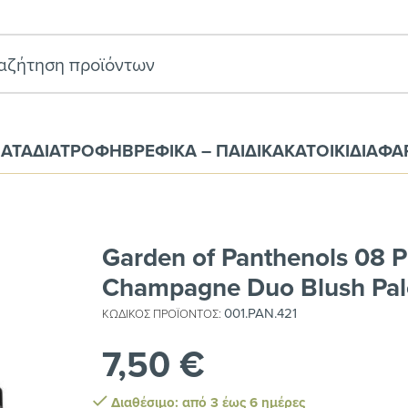
ΑΤΑ
ΔΙΑΤΡΟΦΗ
ΒΡΕΦΙΚΑ – ΠΑΙΔΙΚΑ
ΚΑΤΟΙΚΙΔΙΑ
ΦΑ
ols 08 Pink Champagne Duo Blush Palette
Garden of Panthenols 08 P
Champagne Duo Blush Pal
001.PAN.421
ΚΩΔΙΚΌΣ ΠΡΟΪΌΝΤΟΣ:
7,50
€
Διαθέσιμο: από 3 έως 6 ημέρες