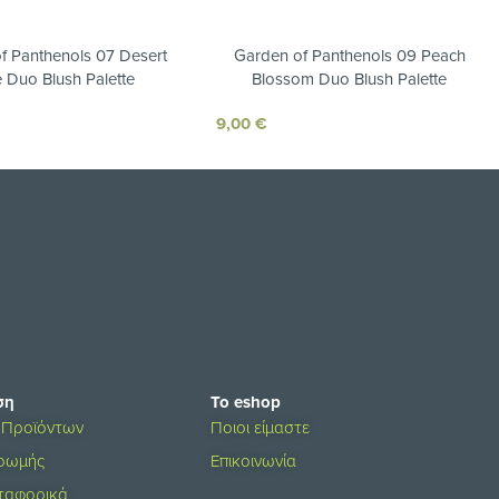
f Panthenols 07 Desert
Garden of Panthenols 09 Peach
 Duo Blush Palette
Blossom Duo Blush Palette
9,00
€
ση
Το eshop
 Προϊόντων
Ποιοι είμαστε
ηρωμής
Επικοινωνία
ταφορικά