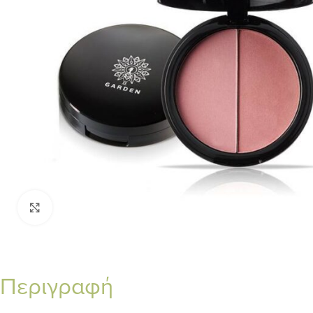
Κλικ για μεγέθυνση
Περιγραφή