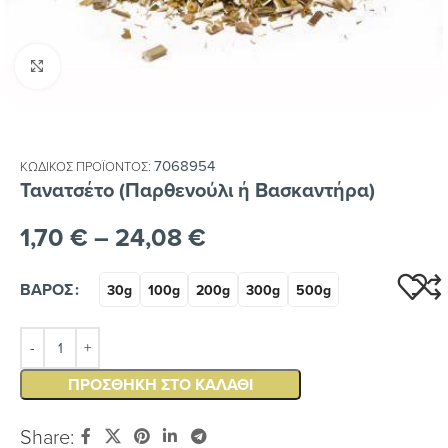
Κλικ για μεγέθυνση
7068954
ΚΩΔΙΚΌΣ ΠΡΟΪΌΝΤΟΣ:
Τανατσέτο (Παρθενούλι ή Βασκαντήρα)
1,70
€
–
24,08
€
ΒΆΡΟΣ
30g
100g
200g
300g
500g
ΠΡΟΣΘΉΚΗ ΣΤΟ ΚΑΛΆΘΙ
Share: