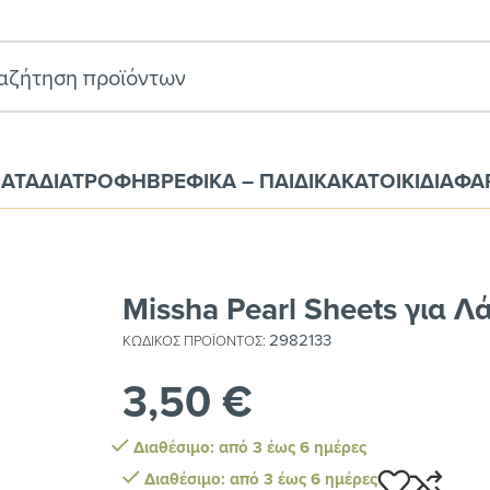
ΑΤΑ
ΔΙΑΤΡΟΦΗ
ΒΡΕΦΙΚΑ – ΠΑΙΔΙΚΑ
ΚΑΤΟΙΚΙΔΙΑ
ΦΑ
 Πρϊόντα Υγείας
Περιποίηση Προσώπου
Μάσκες
Missha Pearl Sheet
Missha Pearl Sheets για Λ
2982133
ΚΩΔΙΚΌΣ ΠΡΟΪΌΝΤΟΣ:
3,50
€
Διαθέσιμο: από 3 έως 6 ημέρες
Διαθέσιμο: από 3 έως 6 ημέρες