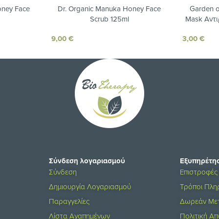
oney Face
Dr. Organic Manuka Honey Face
Garden o
Scrub 125ml
Mask Αντι
9,00
€
3,00
€
Σύνδεση λογαριασμού
Εξυπηρέτη
Σύνδεση
Επιστροφές
Δημιουργία Λογαριασμού
Τρόποι Πλ
Παραγγελίες
Δωρεάν Με
Λίστα Αγαπημένων
Πολιτική Α