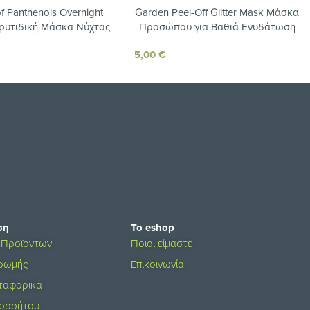
f Panthenols Overnight
Garden Peel-Off Glitter Mask Μάσκα
ρυτιδική Μάσκα Νύχτας
Προσώπου για Βαθιά Ενυδάτωση
2X8 ml
75ml
5,00
€
ση
Το eshop
 Προϊόντων
Ποιοι είμαστε
ηρωμής
Επικοινωνία
ταφορικά
πορρήτου