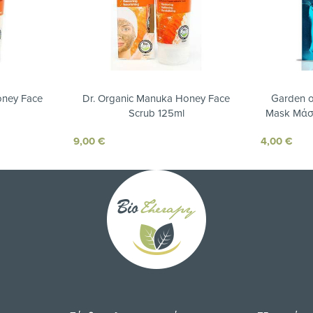
oney Face
Dr. Organic Manuka Honey Face
Garden o
Scrub 125ml
Mask Μάσ
κα
9,00
€
4,00
€