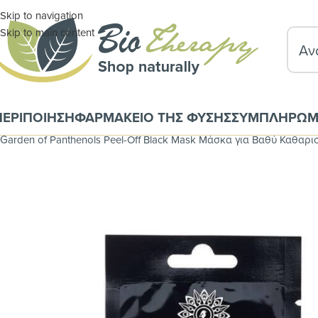
Skip to navigation
Skip to main content
ΠΕΡΙΠΟΙΗΣΗ
ΦΑΡΜΑΚΕΙΟ ΤΗΣ ΦΥΣΗΣ
ΣΥΜΠΛΗΡΩΜ
Αρχική σελίδα
ΦΑΡΜΑΚΕΙΟ ΤΗΣ ΦΥΣΗΣ
Βιολογικα Καλλυντικά Και
Garden of Panthenols Peel-Off Black Mask Μάσκα για Βαθύ Καθαρι