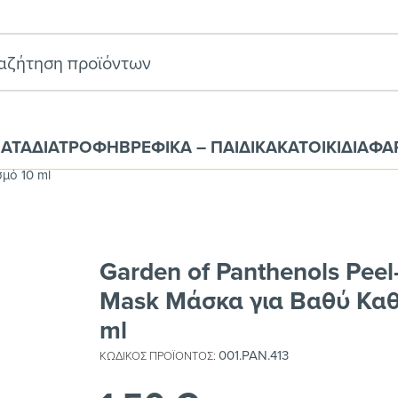
ΑΤΑ
ΔΙΑΤΡΟΦΗ
ΒΡΕΦΙΚΑ – ΠΑΙΔΙΚΑ
ΚΑΤΟΙΚΙΔΙΑ
ΦΑ
 Πρϊόντα Υγείας
Περιποίηση Προσώπου
Μάσκες
σμό 10 ml
Garden of Panthenols Peel
Mask Μάσκα για Βαθύ Καθ
ml
001.PAN.413
ΚΩΔΙΚΌΣ ΠΡΟΪΌΝΤΟΣ: