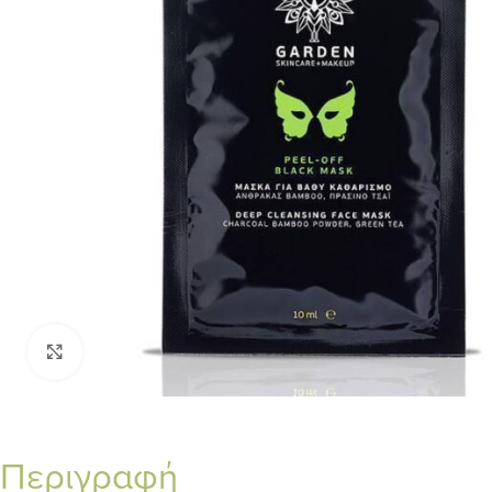
Κλικ για μεγέθυνση
Περιγραφή