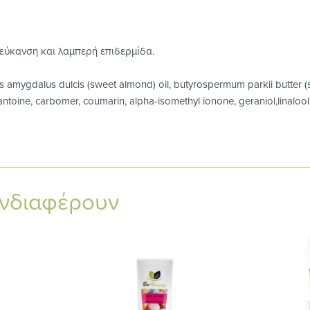
λεύκανση και λαμπερή επιδερμίδα.
us amygdalus dulcis (sweet almond) oil, butyrospermum parkii butter (sh
ntoine, carbomer, coumarin, alpha-isomethyl ionone, geraniol,linalool, 
ενδιαφέρουν