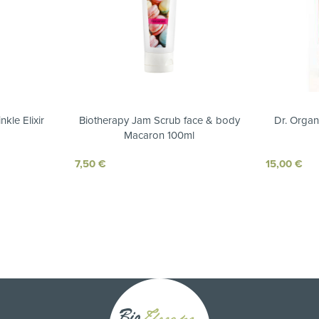
kle Elixir
Biotherapy Jam Scrub face & body
Dr. Organ
Macaron 100ml
7,50
€
15,00
€