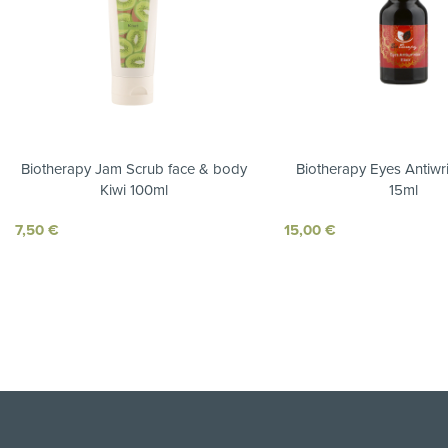
Biotherapy Jam Scrub face & body
Biotherapy Eyes Antiwrin
Kiwi 100ml
15ml
7,50
€
15,00
€