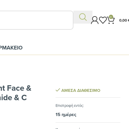
0
0,00
ΡΜΑΚΕΙΟ
ht Face &
ΆΜΕΣΑ ΔΙΑΘΈΣΙΜΟ
ide & C
Eπιστροφή εντός:
15 ημέρες