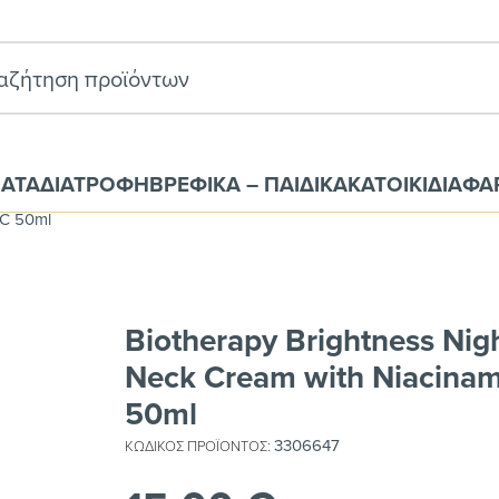
ΑΤΑ
ΔΙΑΤΡΟΦΗ
ΒΡΕΦΙΚΑ – ΠΑΙΔΙΚΑ
ΚΑΤΟΙΚΙΔΙΑ
ΦΑ
 Πρϊόντα Υγείας
Περιποίηση Προσώπου
Κρέμες - Οροί
 C 50ml
Biotherapy Brightness Nig
Neck Cream with Niacinam
50ml
3306647
ΚΩΔΙΚΌΣ ΠΡΟΪΌΝΤΟΣ: