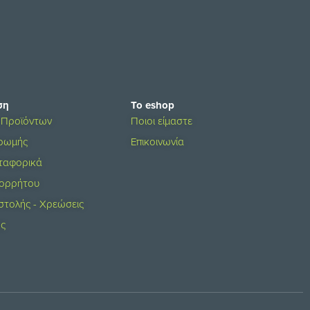
ση
Το eshop
 Προϊόντων
Ποιοι είμαστε
ηρωμής
Επικοινωνία
ταφορικά
πορρήτου
στολής - Χρεώσεις
ης