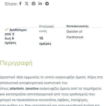
Share:
Κατασκευαστής
Eπιστροφή
Διαθέσιμο:
εντός:
Garden of
από 3
Panthenols
15
έως 6
ημέρες
ημέρες
Περιγραφή
Δραστικό stick αμμωνίας το οποίο ανακουφίζει άμεσα. Xάρη στα
απαλυντικά αντιφλογιστικά συστατικά του
όπως
allantoin
,
lanoline
ανακουφίζει άμεσα από τα τσιμπήματα
και καταπραΰνει αποτελεσματικά από τους ερεθισμούς που
μπορεί να προκαλέσουν κουνούπια, σφήκες, τσούχτρες,
τσουκνίδες κ.α. Έχει αντισηπτική και αντιμικροβιακή δράση και