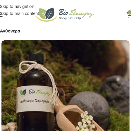
Skip to navigation
Skip to main content
0
Αρχική σελίδα
ΦΑΡΜΑΚΕΙΟ ΤΗΣ ΦΥΣΗΣ
Αρωματοθεραπεία
Ανθόνερα